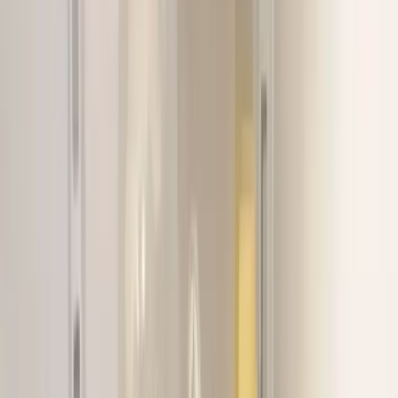
Baca Juga: Rentang Suhu Normal Bayi &
Tips
Menjaganya Tetap Stabil
Jika Mums mendapati gejala seperti
demam tinggi
,
ruam
yang tidak biasa
, atau
menangis dengan nada tinggi
yang tak kunjung berhenti, segeralah konsultasikan ke
dokter.
Cara Efektif Mengatasi Bayi Rewel
Malam Hari
1. Ciptakan Rutinitas Tidur yang