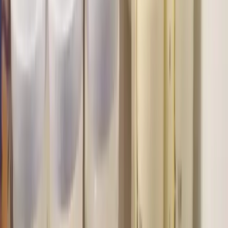
Kumpulan 100 Nama Anak Islami yang Unik, Modern, dan
Artinya - Sewa Freezer ASI | Mum 'N Hun
Selanjutnya
Tanda Bayi Muntah Kekenyangan: Penyebab, Cara
Membedakan, & Tips Mengatasinya - Sewa Freezer ASI | Mum
'N Hun
Butuh Freezer ASI Berkualitas?
Sewa freezer ASI premium dari
Mum 'n' Hun
. Steril, hemat energi,
dan siap diantar!
Hubungi Kami via WhatsApp
Artikel Rekomendasi
Kulkas Penuh Ikan & Sayur? Saatnya Pertimbangkan Rental
Freezer ASI Jabodetabek, Mums! - Sewa Freezer ASI | Mum
'N Hun