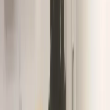
1. Sistem Saraf yang Masih Berkembang
Menurut
American Academy of Pediatrics
(AAP), bayi
baru lahir memiliki sistem saraf yang masih imatur.
Mereka butuh waktu untuk menyesuaikan diri dengan
ritme sirkadian
atau pola tidur-bangun alami tubuh. Ini
membuat mereka lebih sering terbangun dan menangis di
malam hari.
2. Perut Lapar atau Tidak Nyaman
Bayi, terutama usia di bawah 6 bulan, memiliki
kapasitas
lambung yang kecil
. Mereka mudah merasa lapar,
sehingga kerap terbangun untuk menyusu. Selain itu,
kondisi seperti
kembung
,
kolik
, atau
posisi tidur yang