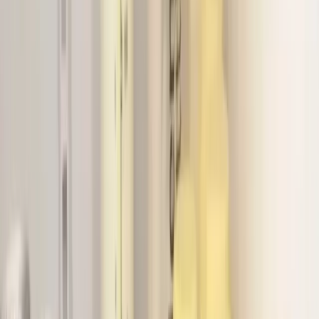
4. Berikan Kenyamanan Emosional
Kadang, bayi hanya butuh
pelukan
atau
dengungan
lembut
dari Mums untuk merasa aman.
Praktikkan teknik seperti
skin-to-skin contact
yang
terbukti dapat menenangkan bayi (studi
Pediatrics
, 2017).
5. Pertimbangkan Pola Menyusu yang
Tepat
Untuk bayi yang sering lapar di malam hari, atur jadwal
menyusu sebelum tidur
agar perut kenyang lebih lama.
Namun, hindari kebiasaan bayi hanya bisa tidur saat