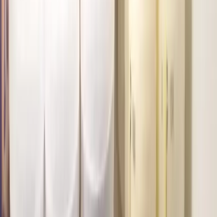
Terakhir disunting: June 12, 2025
Topik Terkait untuk Dibaca Lanjutan
Pelajari juga:
Kulkas Penuh Ikan & Sayur? Saatnya
Pertimbangkan Rental Freezer ASI Jabodetabek, Mums! -
Sewa Freezer ASI | Mum 'N Hun
Pelajari juga:
Gawat! Kenapa Freezer ASI Tidak Dingin? Cek
Solusinya Mums! - Sewa Freezer ASI | Mum 'N Hun
Pelajari juga:
7 Cara Meningkatkan Nafsu Makan Bayi yang
Terbukti Ampuh - Sewa Freezer ASI | Mum 'N Hun
Pelajari juga:
10 Tanda Bayi Kurang Sehat yang Perlu Mums
Waspadai - Sewa Freezer ASI | Mum 'N Hun
Pelajari juga:
Cara Menyimpan ASIP di Kulkas yang Benar: 7
Kesalahan Fatal yang Harus Dihindari! - Sewa Freezer ASI |
Mum 'N Hun
Pelajari juga:
Cara Menyimpan ASI di Botol Dot di Kulkas
yang Benar - Sewa Freezer ASI | Mum 'N Hun
Sebelumnya