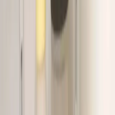
Tanda-Tanda Bayi Rewel yang
Perlu Mums Perhatikan
Menangis berlebihan
tanpa sebab jelas
Menggeliat atau menggosok telinga
Tidur gelisah
dan sering terbangun
Menolak menyusu
atau justru ingin menyusu terus-
menerus
Perubahan pola BAB atau urine
yang mungkin
mengindikasikan masalah
kesehatan