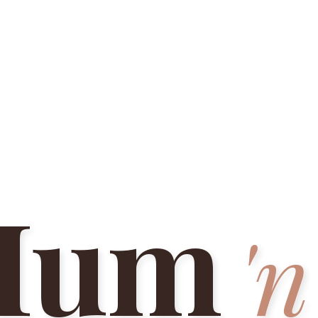
Mum
'n