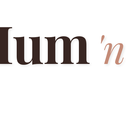
Mum
'n