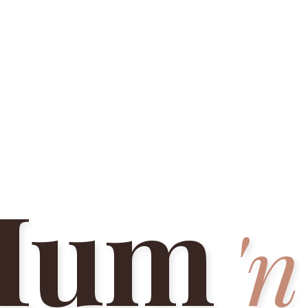
Mum
'n