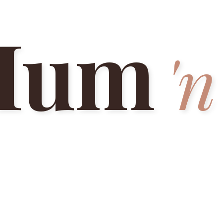
Mum
'n