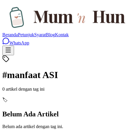
Mum
Hun
'n
Beranda
Petunjuk
Syarat
Blog
Kontak
WhatsApp
#
manfaat ASI
0
artikel dengan tag ini
🏷️
Belum Ada Artikel
Belum ada artikel dengan tag ini.